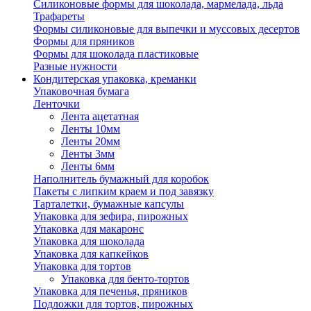
Силиконовые формы для шоколада, мармелада, льда
Трафареты
Формы силиконовые для выпечки и муссовых десертов
Формы для пряников
Формы для шоколада пластиковые
Разные нужности
Кондитерская упаковка, креманки
Упаковочная бумага
Ленточки
Лента ацетатная
Ленты 10мм
Ленты 20мм
Ленты 3мм
Ленты 6мм
Наполнитель бумажный для коробок
Пакеты с липким краем и под завязку
Тарталетки, бумажные капсулы
Упаковка для зефира, пирожных
Упаковка для макаронс
Упаковка для шоколада
Упаковка для капкейков
Упаковка для тортов
Упаковка для бенто-тортов
Упаковка для печенья, пряников
Подложки для тортов, пирожных