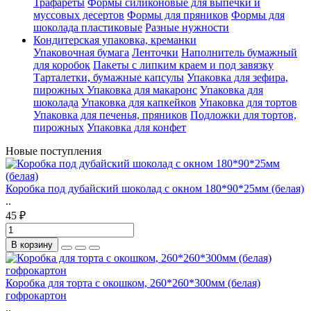
Трафареты
Формы силиконовые для выпечки и
муссовых десертов
Формы для пряников
Формы для
шоколада пластиковые
Разные нужности
Кондитерская упаковка, креманки
Упаковочная бумага
Ленточки
Наполнитель бумажный
для коробок
Пакеты с липким краем и под завязку
Тарталетки, бумажные капсулы
Упаковка для зефира,
пирожных
Упаковка для макаронс
Упаковка для
шоколада
Упаковка для капкейков
Упаковка для тортов
Упаковка для печенья, пряников
Подложки для тортов,
пирожных
Упаковка для конфет
Новые поступления
Коробка под дубайский шоколад с окном 180*90*25мм (белая)
..
45 ₽
В корзину
Коробка для торта с окошком, 260*260*300мм (белая)
гофрокартон
..