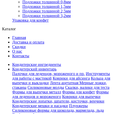
Подложки толщиной 0,8мм
Подложки толщиной 1,5мм
Подложки толщиной 2,5мм
Подложки толщиной 3,2мм
Упаковка для конфет
Каталог
Главная
Доставка и оплата
Скидки
О нас
Контакты
Кондитерские ингредиенты
Кондитерский инвентарь
Палочки для леденцов, мороженого и пр.
Инструменты
для работы с мастикой
Коврики для айсинга
Кольца для
выпечки и выкладки
Лента ацетатная
Мерные ложки,
стаканы
Силиконовые молды
Скалки, валики для теста
Формы для выпечки металл
Формы для конфет
Формы
для леденцов и мороженого
Коврики для выпечки
Кондитерские лопатки, шпатели, кисточки, венчики
Кондитерские мешки и насадки
Плунжеры
Силиконовые формы для шоколада, мармелада, льда