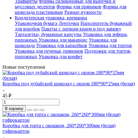
Трафареты
Формы силиконовые для выпечки и
муссовых десертов
Формы для пряников
Формы для
шоколада пластиковые
Разные нужности
Кондитерская упаковка, креманки
Упаковочная бумага
Ленточки
Наполнитель бумажный
для коробок
Пакеты с липким краем и под завязку
Тарталетки, бумажные капсулы
Упаковка для зефира,
пирожных
Упаковка для макаронс
Упаковка для
шоколада
Упаковка для капкейков
Упаковка для тортов
Упаковка для печенья, пряников
Подложки для тортов,
пирожных
Упаковка для конфет
Новые поступления
Коробка под дубайский шоколад с окном 180*90*25мм (белая)
..
45 ₽
В корзину
Коробка для торта с окошком, 260*260*300мм (белая)
гофрокартон
..