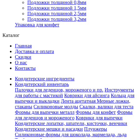
Подложки толщиной 0,8мм
Подложки толщиной 1,5мм
Подложки толщиной 2,5мм
Подложки толщиной 3,2мм
Упаковка для конфет
Каталог
Главная
Доставка и оплата
Скидки
О нас
Контакты
Кондитерские ингредиенты
Кондитерский инвентарь
Палочки для леденцов, мороженого и пр.
Инструменты
для работы с мастикой
Коврики для айсинга
Кольца для
выпечки и выкладки
Лента ацетатная
Мерные ложки,
стаканы
Силиконовые молды
Скалки, валики для теста
Формы для выпечки металл
Формы для конфет
Формы
для леденцов и мороженого
Коврики для выпечки
Кондитерские лопатки, шпатели, кисточки, венчики
Кондитерские мешки и насадки
Плунжеры
Силиконовые формы для шоколада, мармелада, льда