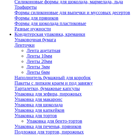
Силиконовые формы для шоколада, мармелада, льда
Трафареты
Формы силиконовые для выпечки и муссовых десертов
Формы для пряников
Формы для шоколада пластиковые
Разные нужности
Кондитерская упаковка, креманки
Упаковочная бумага
Ленточки
Лента ацетатная
Ленты 10мм
Ленты 20мм
Ленты 3мм
Ленты 6мм
Наполнитель бумажный для коробок
Пакеты с липким краем и под завязку
Тарталетки, бумажные капсулы
Упаковка для зефира, пирожных
Упаковка для макаронс
Упаковка для шоколада
Упаковка для капкейков
Упаковка для тортов
Упаковка для бенто-тортов
Упаковка для печенья, пряников
Подложки для тортов, пирожных