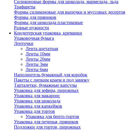
Силиконовые формы для шоколада, мармелада, льда
Трафареты
Формы силиконовые для выпечки и муссовых десертов
Формы для пряников
Формы для шоколада пластиковые
Разные нужности
Кондитерская упаковка, креманки
Упаковочная бумага
Ленточки
Лента ацетатная
Ленты 10мм
Ленты 20мм
Ленты 3мм
Ленты 6мм
Наполнитель бумажный для коробок
Пакеты с липким краем и под завязку
Тарталетки, бумажные капсулы
Упаковка для зефира, пирожных
Упаковка для макаронс
Упаковка для шоколада
Упаковка для капкейков
Упаковка для тортов
Упаковка для бенто-тортов
Упаковка для печенья, пряников
Подложки для тортов, пирожных