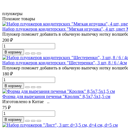
плунжеры
Похожие товары
Набор плунжеров кондитерских "Мягкая игрушка", 4 шт, цвет
Плунжер поможет добавить в обычную выпечку нотку волшебст
200 ₽
В корзину
Набор плунжеров кондитерских "Шестеренки", 3 шт, 8 / 6 / 4см
Плунжер поможет добавить в обычную выпечку нотку волшебст
180 ₽
В корзину
Форма для вырезания печенья "Кролик" 8,5x7,5x1,5 см
Изготовлено в Китае ..
75 ₽
В корзину