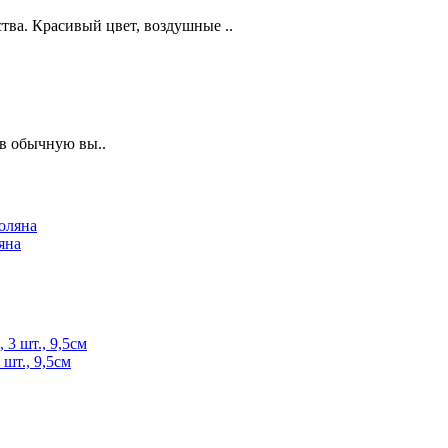
ва. Красивый цвет, воздушные ..
 в обычную вы..
яна
шт., 9,5см