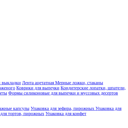
и выкладки
Лента ацетатная
Мерные ложки, стаканы
оженого
Коврики для выпечки
Кондитерские лопатки, шпатели,
реты
Формы силиконовые для выпечки и муссовых десертов
мажные капсулы
Упаковка для зефира, пирожных
Упаковка для
для тортов, пирожных
Упаковка для конфет