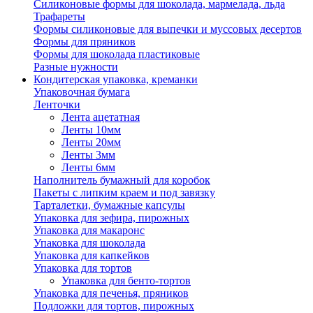
Силиконовые формы для шоколада, мармелада, льда
Трафареты
Формы силиконовые для выпечки и муссовых десертов
Формы для пряников
Формы для шоколада пластиковые
Разные нужности
Кондитерская упаковка, креманки
Упаковочная бумага
Ленточки
Лента ацетатная
Ленты 10мм
Ленты 20мм
Ленты 3мм
Ленты 6мм
Наполнитель бумажный для коробок
Пакеты с липким краем и под завязку
Тарталетки, бумажные капсулы
Упаковка для зефира, пирожных
Упаковка для макаронс
Упаковка для шоколада
Упаковка для капкейков
Упаковка для тортов
Упаковка для бенто-тортов
Упаковка для печенья, пряников
Подложки для тортов, пирожных