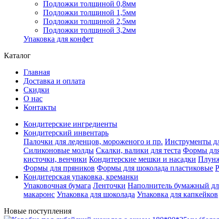
Подложки толщиной 0,8мм
Подложки толщиной 1,5мм
Подложки толщиной 2,5мм
Подложки толщиной 3,2мм
Упаковка для конфет
Каталог
Главная
Доставка и оплата
Скидки
О нас
Контакты
Кондитерские ингредиенты
Кондитерский инвентарь
Палочки для леденцов, мороженого и пр.
Инструменты дл
Силиконовые молды
Скалки, валики для теста
Формы для
кисточки, венчики
Кондитерские мешки и насадки
Плун
Формы для пряников
Формы для шоколада пластиковые
Кондитерская упаковка, креманки
Упаковочная бумага
Ленточки
Наполнитель бумажный дл
макаронс
Упаковка для шоколада
Упаковка для капкейков
Новые поступления