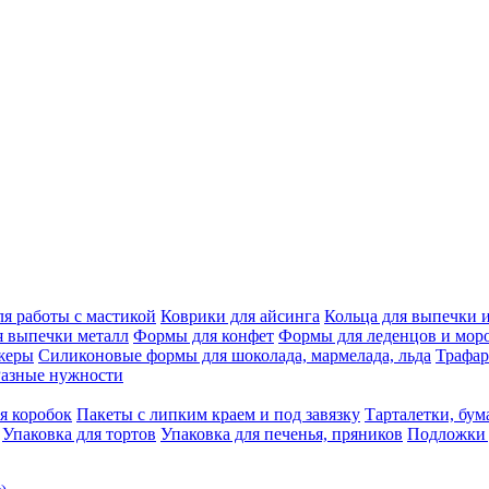
я работы с мастикой
Коврики для айсинга
Кольца для выпечки 
 выпечки металл
Формы для конфет
Формы для леденцов и мор
жеры
Силиконовые формы для шоколада, мармелада, льда
Трафа
Разные нужности
я коробок
Пакеты с липким краем и под завязку
Тарталетки, бу
Упаковка для тортов
Упаковка для печенья, пряников
Подложки 